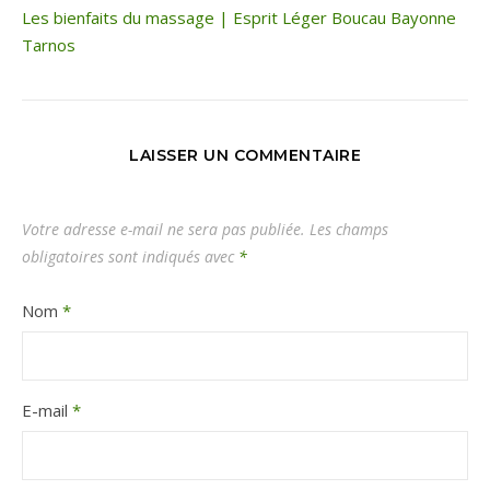
Les bienfaits du massage | Esprit Léger Boucau Bayonne
Tarnos
LAISSER UN COMMENTAIRE
Votre adresse e-mail ne sera pas publiée.
Les champs
obligatoires sont indiqués avec
*
Nom
*
E-mail
*